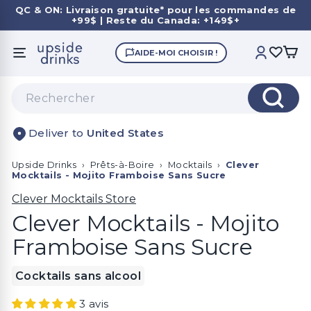
Passer
QC & ON: Livraison gratuite* pour les commandes de
au
+99$ | Reste du Canada: +149$+
Diaporama
contenu
Pause
U
AIDE-MOI CHOISIR !
NAVIGATION
COMPTE
p
s
Search
i
Reche
d
United States
e
D
Upside Drinks
›
Prêts-à-Boire
›
Mocktails
›
Clever
r
Mocktails - Mojito Framboise Sans Sucre
i
Clever Mocktails Store
n
Clever Mocktails - Mojito
k
Framboise Sans Sucre
s
Cocktails sans alcool
3 avis